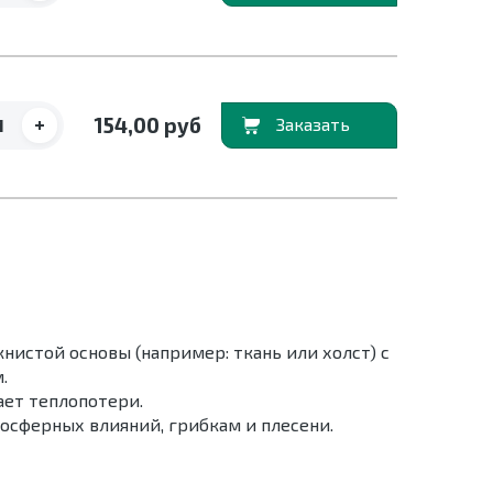
+
154,00 руб
В корзину
истой основы (например: ткань или холст) с
.
ает теплопотери.
мосферных влияний, грибкам и плесени.