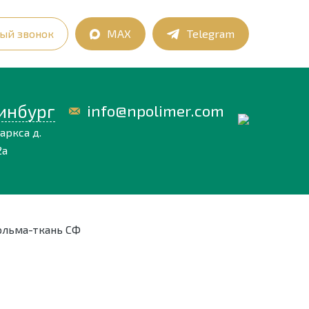
ый звонок
MAX
Telegram
инбург
info@npolimer.com
аркса д.
2а
льма-ткань СФ