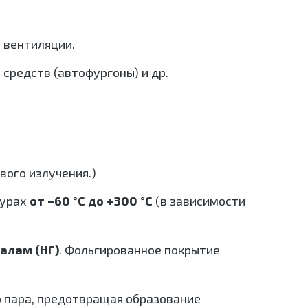
в вентиляции.
 средств (автофургоны) и др.
ого излучения.)
турах
от –60 °C до +300 °C
(в зависимости
алам (НГ)
. Фольгированное покрытие
 пара, предотвращая образование