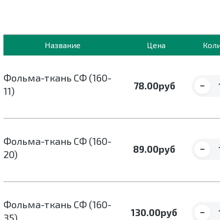
Название
Цена
Кол
Фольма-ткань СФ (160-
−
78.00
руб
11)
Фольма-ткань СФ (160-
−
89.00
руб
20)
Фольма-ткань СФ (160-
−
130.00
руб
35)