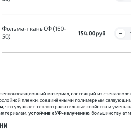
Фольма-ткань СФ (160-
−
154.00
руб
50)
теплоизоляционный материал, состоящий из стекловолокн
ослойной пленки, соединёнными полимерным связующим
ем
, что улучшает теплоотражательные свойства и уменьш
 материалам,
устойчив к УФ-излучению
, большинству ат
АНИ