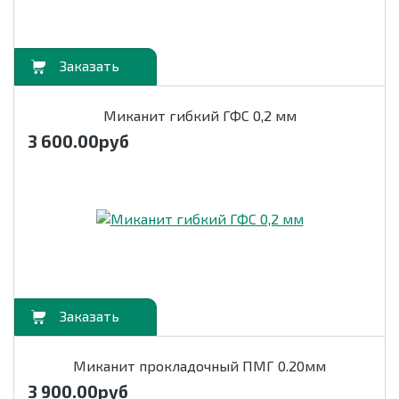
орзину
Миканит гибкий ГФС 0,2 мм
3 600.00
руб
орзину
Миканит прокладочный ПМГ 0.20мм
3 900.00
руб