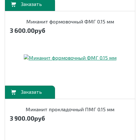
орзину
Миканит формовочный ФМГ 0.15 мм
3 600.00
руб
орзину
Миканит прокладочный ПМГ 0.15 мм
3 900.00
руб