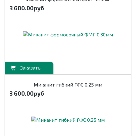
3 600.00
руб
орзину
Миканит гибкий ГФС 0,25 мм
3 600.00
руб