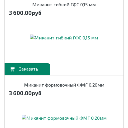
Миканит гибкий ГФС 0,15 мм
3 600.00
руб
орзину
Миканит формовочный ФМГ 0.20мм
3 600.00
руб