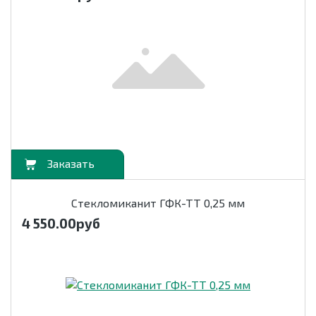
орзину
Стекломиканит ГФК-ТТ 0,25 мм
4 550.00
руб