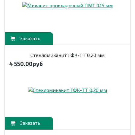
орзину
Стекломиканит ГФК-ТТ 0,20 мм
4 550.00
руб
орзину